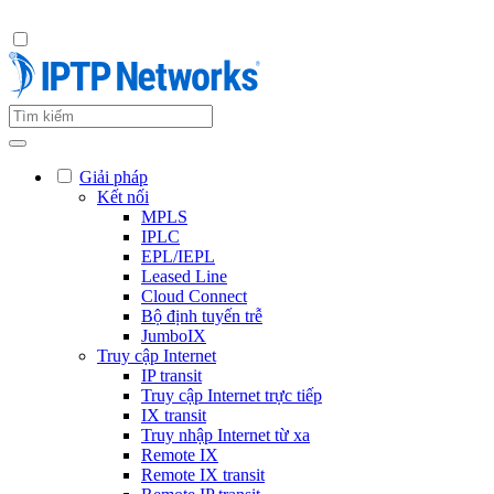
Giải pháp
Kết nối
MPLS
IPLC
EPL/IEPL
Leased Line
Cloud Connect
Bộ định tuyến trễ
JumboIX
Truy cập Internet
IP transit
Truy cập Internet trực tiếp
IX transit
Truy nhập Internet từ xa
Remote IX
Remote IX transit