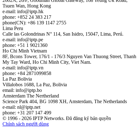
2602A, 26/F, Goodman Global Gateway, 168 Yeung Uk Road,
Tsuen Wan, Hong Kong
e-mail:
info
iptp.hk
phone: +852 24 383 217
phone(CN): +86 139 1147 2755
Lima
Peru
Calle las Golondrinas N° 114, San Isidro, 15047, Lima, Perú.
e-mail:
info
iptp.pe
phone: +51 1 9021360
Ho Chi Minh
Vietnam
8F, Bcons Tower, 176/1 - 176/3 Nguyen Van Thuong Street, Thanh
My Tay Ward, Ho Chi Minh City, Viet Nam.
e-mail:
info
iptp.vn
phone: +84 2871099858
La Paz
Bolivia
Villalobos 1688, La Paz, Bolivia
email:
info
iptp.bo
Amsterdam
The Nertherland
Science Park 404, BG 1098 XH, Amsterdam, The Netherlands
e-mail:
nl
iptp.net
phone: +31 207 147 499
© 1996 - 2026 IPTP Networks. Đã đăng ký bản quyền
Chính sách người dùng