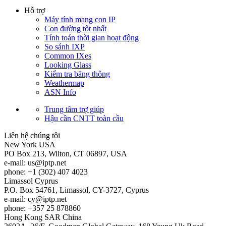
Hỗ trợ
Máy tính mạng con IP
Con đường tốt nhất
Tính toán thời gian hoạt động
So sánh IXP
Common IXes
Looking Glass
Kiểm tra băng thông
Weathermap
ASN Info
Trung tâm trợ giúp
Hậu cần CNTT toàn cầu
Liên hệ chúng tôi
New York
USA
PO Box 213, Wilton, CT 06897, USA
e-mail:
us
iptp.net
phone: +1 (302) 407 4023
Limassol
Cyprus
P.O. Box 54761, Limassol, CY-3727, Cyprus
e-mail:
cy
iptp.net
phone: +357 25 878860
Hong Kong
SAR China