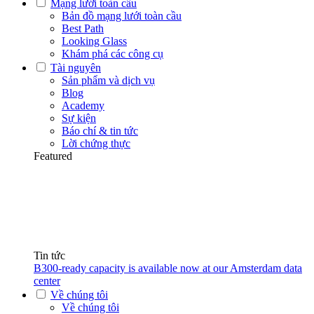
Mạng lưới toàn cầu
Bản đồ mạng lưới toàn cầu
Best Path
Looking Glass
Khám phá các công cụ
Tài nguyên
Sản phẩm và dịch vụ
Blog
Academy
Sự kiện
Báo chí & tin tức
Lời chứng thực
Featured
Tin tức
B300-ready capacity is available now at our Amsterdam data
center
Về chúng tôi
Về chúng tôi