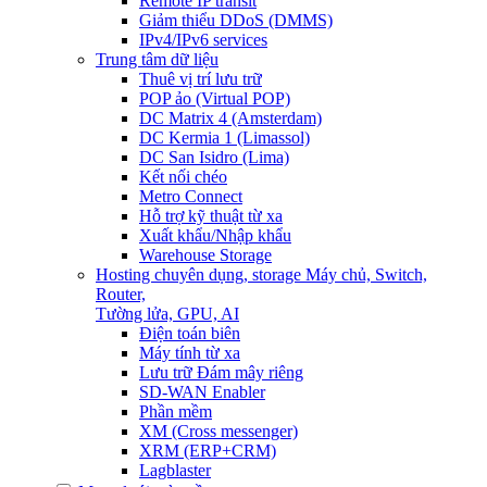
Remote IP transit
Giảm thiểu DDoS (DMMS)
IPv4/IPv6 services
Trung tâm dữ liệu
Thuê vị trí lưu trữ
POP ảo (Virtual POP)
DC Matrix 4 (Amsterdam)
DC Kermia 1 (Limassol)
DC San Isidro (Lima)
Kết nối chéo
Metro Connect
Hỗ trợ kỹ thuật từ xa
Xuất khẩu/Nhập khẩu
Warehouse Storage
Hosting chuyên dụng, storage
Máy chủ, Switch,
Router,
Tường lửa, GPU, AI
Điện toán biên
Máy tính từ xa
Lưu trữ Đám mây riêng
SD-WAN Enabler
Phần mềm
XM (Cross messenger)
XRM (ERP+CRM)
Lagblaster