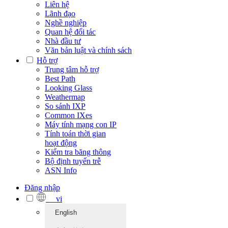
Liên hệ
Lãnh đạo
Nghề nghiệp
Quan hệ đối tác
Nhà đầu tư
Văn bản luật và chính sách
Hỗ trợ
Trung tâm hỗ trợ
Best Path
Looking Glass
Weathermap
So sánh IXP
Common IXes
Máy tính mạng con IP
Tính toán thời gian
hoạt động
Kiểm tra băng thông
Bộ định tuyến trễ
ASN Info
Đăng nhập
vi
English