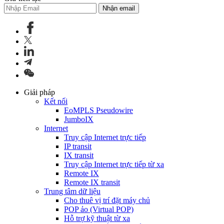
Nhận email
Giải pháp
Kết nối
EoMPLS Pseudowire
JumboIX
Internet
Truy cập Internet trực tiếp
IP transit
IX transit
Truy cập Internet trực tiếp từ xa
Remote IX
Remote IX transit
Trung tâm dữ liệu
Cho thuê vị trí đặt máy chủ
POP ảo (Virtual POP)
Hỗ trợ kỹ thuật từ xa