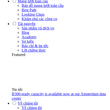
Mạng lưới toàn cầu
Bản đồ mạng lưới toàn cầu
Best Path
Looking Glass
Khám phá các công cụ
Tài nguyên
Sản phẩm và dịch vụ
Blog
Academy
Sự kiện
Báo chí & tin tức
Lời chứng thực
Featured
Tin tức
B300-ready capacity is available now at our Amsterdam data
center
Về chúng tôi
Về chúng tôi