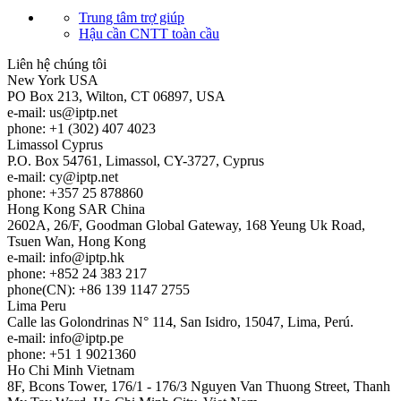
Trung tâm trợ giúp
Hậu cần CNTT toàn cầu
Liên hệ chúng tôi
New York
USA
PO Box 213, Wilton, CT 06897, USA
e-mail:
us
iptp.net
phone: +1 (302) 407 4023
Limassol
Cyprus
P.O. Box 54761, Limassol, CY-3727, Cyprus
e-mail:
cy
iptp.net
phone: +357 25 878860
Hong Kong
SAR China
2602A, 26/F, Goodman Global Gateway, 168 Yeung Uk Road,
Tsuen Wan, Hong Kong
e-mail:
info
iptp.hk
phone: +852 24 383 217
phone(CN): +86 139 1147 2755
Lima
Peru
Calle las Golondrinas N° 114, San Isidro, 15047, Lima, Perú.
e-mail:
info
iptp.pe
phone: +51 1 9021360
Ho Chi Minh
Vietnam
8F, Bcons Tower, 176/1 - 176/3 Nguyen Van Thuong Street, Thanh