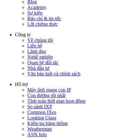
Blog
Academy
Sự kiện
Báo chí & tin tức
Lời chứng thực
Công ty
Về chúng tôi
Liên hệ
Lãnh đạo
Nghề nghiệp
Quan hệ đối tác
Nhà đầu tư
Văn bản luật và chính sách
Hỗ trợ
Máy tính mạng con IP
Con đường tốt nhất
Tính toán thời gian hoạt động
So sánh IXP
Common IXes
Looking Glass
Kiểm tra băng thông
Weathermap
ASN Info