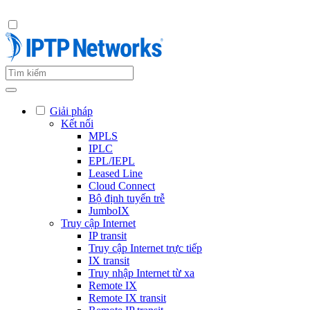
Giải pháp
Kết nối
MPLS
IPLC
EPL/IEPL
Leased Line
Cloud Connect
Bộ định tuyến trễ
JumboIX
Truy cập Internet
IP transit
Truy cập Internet trực tiếp
IX transit
Truy nhập Internet từ xa
Remote IX
Remote IX transit