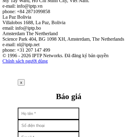
My Tay Ward, Ho Chi Minh City, Viet Nam.
e-mail:
info
iptp.vn
phone: +84 2871099858
La Paz
Bolivia
Villalobos 1688, La Paz, Bolivia
email:
info
iptp.bo
Amsterdam
The Nertherland
Science Park 404, BG 1098 XH, Amsterdam, The Netherlands
e-mail:
nl
iptp.net
phone: +31 207 147 499
© 1996 - 2026 IPTP Networks. Đã đăng ký bản quyền
Chính sách người dùng
x
Báo giá