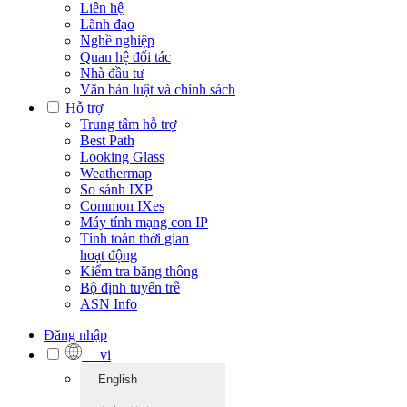
Liên hệ
Lãnh đạo
Nghề nghiệp
Quan hệ đối tác
Nhà đầu tư
Văn bản luật và chính sách
Hỗ trợ
Trung tâm hỗ trợ
Best Path
Looking Glass
Weathermap
So sánh IXP
Common IXes
Máy tính mạng con IP
Tính toán thời gian
hoạt động
Kiểm tra băng thông
Bộ định tuyến trễ
ASN Info
Đăng nhập
vi
English