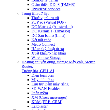
Remote IP transit
Giảm thiểu DDoS (DMMS)
IPv4/IPv6 services
Trung tâm dữ liệu
Thuê vị trí lưu trữ
POP ảo (Virtual POP)
DC Matrix 4 (Amsterdam)
DC Kermia 1 (Limassol)
DC San Isidro (Lima)
Kết nối chéo
Metro Connect
Hỗ trợ kỹ thuật từ xa
Xuất khẩu/Nhập khẩu
Warehouse Storage
Hosting chuyên dụng, storage
Máy chủ, Switch,
Router,
Tường lửa, GPU, AI
Điện toán biên
Máy tính từ xa
Lưu trữ Đám mây riêng
SD-WAN Enabler
Phần mềm
XM (Cross messenger)
XRM (ERP+CRM)
Lagblaster