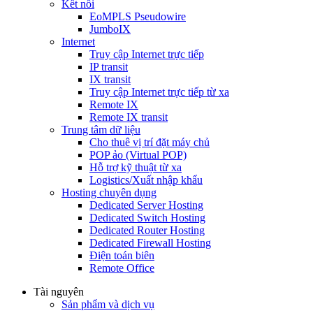
Kết nối
EoMPLS Pseudowire
JumboIX
Internet
Truy cập Internet trực tiếp
IP transit
IX transit
Truy cập Internet trực tiếp từ xa
Remote IX
Remote IX transit
Trung tâm dữ liệu
Cho thuê vị trí đặt máy chủ
POP ảo (Virtual POP)
Hỗ trợ kỹ thuật từ xa
Logistics/Xuất nhập khẩu
Hosting chuyên dụng
Dedicated Server Hosting
Dedicated Switch Hosting
Dedicated Router Hosting
Dedicated Firewall Hosting
Điện toán biên
Remote Office
Tài nguyên
Sản phẩm và dịch vụ