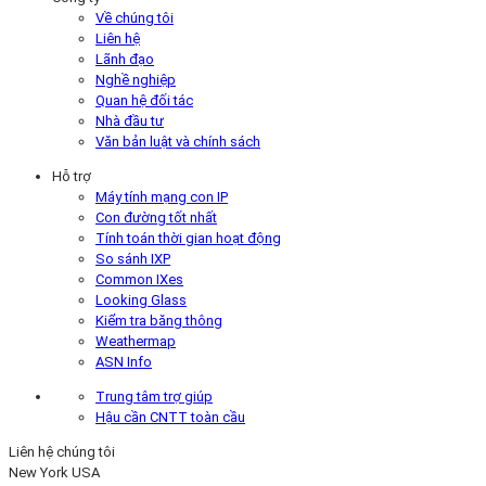
Về chúng tôi
Liên hệ
Lãnh đạo
Nghề nghiệp
Quan hệ đối tác
Nhà đầu tư
Văn bản luật và chính sách
Hỗ trợ
Máy tính mạng con IP
Con đường tốt nhất
Tính toán thời gian hoạt động
So sánh IXP
Common IXes
Looking Glass
Kiểm tra băng thông
Weathermap
ASN Info
Trung tâm trợ giúp
Hậu cần CNTT toàn cầu
Liên hệ chúng tôi
New York
USA