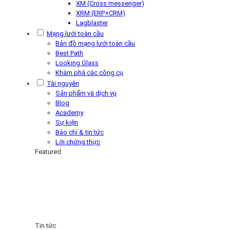
XM (Cross messenger)
XRM (ERP+CRM)
Lagblaster
Mạng lưới toàn cầu
Bản đồ mạng lưới toàn cầu
Best Path
Looking Glass
Khám phá các công cụ
Tài nguyên
Sản phẩm và dịch vụ
Blog
Academy
Sự kiện
Báo chí & tin tức
Lời chứng thực
Featured
Tin tức