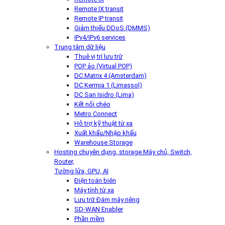
Remote IX transit
Remote IP transit
Giảm thiểu DDoS (DMMS)
IPv4/IPv6 services
Trung tâm dữ liệu
Thuê vị trí lưu trữ
POP ảo (Virtual POP)
DC Matrix 4 (Amsterdam)
DC Kermia 1 (Limassol)
DC San Isidro (Lima)
Kết nối chéo
Metro Connect
Hỗ trợ kỹ thuật từ xa
Xuất khẩu/Nhập khẩu
Warehouse Storage
Hosting chuyên dụng, storage
Máy chủ, Switch,
Router,
Tường lửa, GPU, AI
Điện toán biên
Máy tính từ xa
Lưu trữ Đám mây riêng
SD-WAN Enabler
Phần mềm