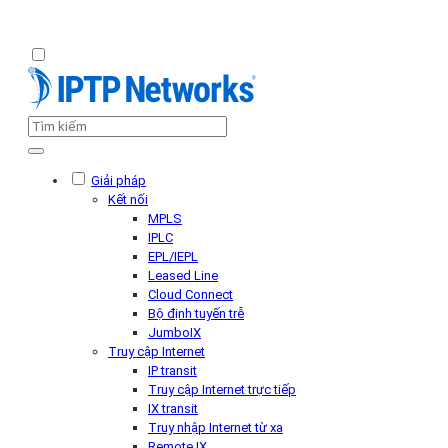
Giải pháp
Kết nối
MPLS
IPLC
EPL/IEPL
Leased Line
Cloud Connect
Bộ định tuyến trễ
JumboIX
Truy cập Internet
IP transit
Truy cập Internet trực tiếp
IX transit
Truy nhập Internet từ xa
Remote IX