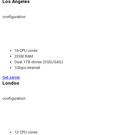
Los Angeles
configuration
16 CPU cores
32GB RAM
Dual 1TB drives (SSD/SAS)
1Gbps Internet
Get server
London
configuration
12 CPU cores