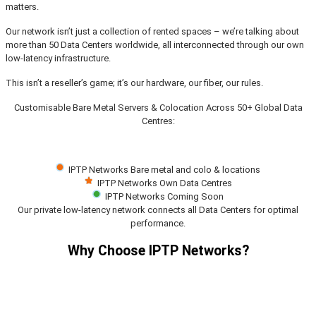
matters.
Our network isn’t just a collection of rented spaces – we’re talking about
more than 50 Data Centers worldwide, all interconnected through our own
low-latency infrastructure.
This isn’t a reseller’s game; it’s our hardware, our fiber, our rules.
Customisable Bare Metal Servers & Colocation Across 50+ Global Data
Centres:
IPTP Networks Bare metal and colo & locations
IPTP Networks Own Data Centres
IPTP Networks Coming Soon
Our private low-latency network connects all Data Centers for optimal
performance.
Why Choose IPTP Networks?