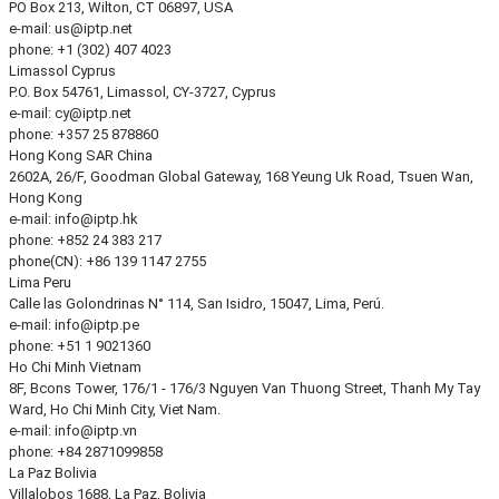
PO Box 213, Wilton, CT 06897, USA
e-mail:
us
iptp.net
phone: +1 (302) 407 4023
Limassol
Cyprus
P.O. Box 54761, Limassol, CY-3727, Cyprus
e-mail:
cy
iptp.net
phone: +357 25 878860
Hong Kong
SAR China
2602A, 26/F, Goodman Global Gateway, 168 Yeung Uk Road, Tsuen Wan,
Hong Kong
e-mail:
info
iptp.hk
phone: +852 24 383 217
phone(CN): +86 139 1147 2755
Lima
Peru
Calle las Golondrinas N° 114, San Isidro, 15047, Lima, Perú.
e-mail:
info
iptp.pe
phone: +51 1 9021360
Ho Chi Minh
Vietnam
8F, Bcons Tower, 176/1 - 176/3 Nguyen Van Thuong Street, Thanh My Tay
Ward, Ho Chi Minh City, Viet Nam.
e-mail:
info
iptp.vn
phone: +84 2871099858
La Paz
Bolivia
Villalobos 1688, La Paz, Bolivia