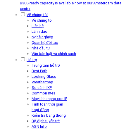
B300-ready capacity is available now at our Amsterdam data
center
Về chúng tôi
Về chúng tôi
Liên hệ
Lãnh đạo
Nghề nghiệp
Quan hệ đối tác
Nhà đầu tư
Văn bản luật và chính sách
Hỗ trợ
Trung tâm hỗ trợ
Best Path
Looking Glass
Weathermap
So sánh IXP
Common IXes
Máy tính mạng con IP
Tính toán thời gian
hoạt động
Kiểm tra băng thông
Bộ định tuyến trễ
ASN Info