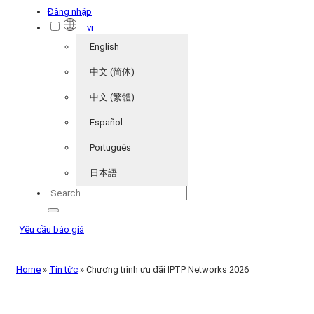
Đăng nhập
vi
English
中文 (简体)
中文 (繁體)
Español
Português
日本語
Yêu cầu báo giá
Home
»
Tin tức
»
Chương trình ưu đãi IPTP Networks 2026