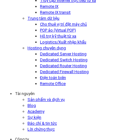
Truy cập Internet trực tiếp từ xa
Remote IX
Remote IX transit
Trung tâm dữ liệu
Cho thuê vị trí đặt máy chủ
POP ảo (Virtual POP)
Hỗ trợ kỹ thuật từ xa
Logistics/Xuất nhập khẩu
Hosting chuyên dụng
Dedicated Server Hosting
Dedicated Switch Hosting
Dedicated Router Hosting
Dedicated Firewall Hosting
Điện toán biên
Remote Office
Tài nguyên
Sản phẩm và dịch vụ
Blog
Academy
Sự kiện
Báo chí & tin tức
Lời chứng thực
Công ty