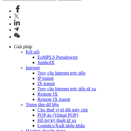
Giải pháp
Kết nối
EoMPLS Pseudowire
JumboIX
Internet
Truy cập Internet trực tiếp
IP transit
IX transit
Truy cập Internet trực tiếp từ xa
Remote IX
Remote IX transit
Trung tâm dữ liệu
Cho thuê vị trí đặt máy chủ
POP ảo (Virtual POP)
Hỗ trợ kỹ thuật từ xa
Logistics/Xuất nhập khẩu
Hosting chuyên dụng