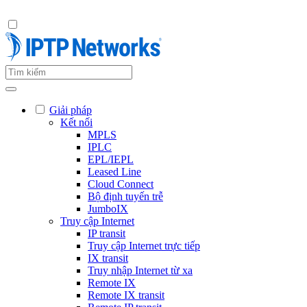
Giải pháp
Kết nối
MPLS
IPLC
EPL/IEPL
Leased Line
Cloud Connect
Bộ định tuyến trễ
JumboIX
Truy cập Internet
IP transit
Truy cập Internet trực tiếp
IX transit
Truy nhập Internet từ xa
Remote IX
Remote IX transit