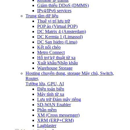
Remote IP transit
Giảm thiểu DDoS (DMMS)
IPv4/IPv6 services
Trung tâm dữ liệu
Thuê vị trí lưu trữ
POP ảo (Virtual POP)
DC Matrix 4 (Amsterdam)
DC Kermia 1 (Limassol)
DC San Isidro (Lima)
Kết nối chéo
Metro Connect
Hỗ trợ kỹ thuật từ xa
Xuất khẩu/Nhập khẩu
Warehouse Storage
Hosting chuyên dụng, storage
Máy chủ, Switch,
Router,
Tường lửa, GPU, AI
Điện toán biên
Máy tính từ xa
Lưu trữ Đám mây riêng
SD-WAN Enabler
Phần mềm
XM (Cross messenger)
XRM (ERP+CRM)
Lagblaster