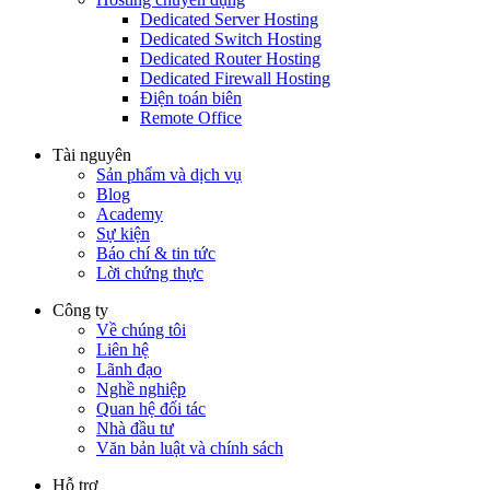
Dedicated Server Hosting
Dedicated Switch Hosting
Dedicated Router Hosting
Dedicated Firewall Hosting
Điện toán biên
Remote Office
Tài nguyên
Sản phẩm và dịch vụ
Blog
Academy
Sự kiện
Báo chí & tin tức
Lời chứng thực
Công ty
Về chúng tôi
Liên hệ
Lãnh đạo
Nghề nghiệp
Quan hệ đối tác
Nhà đầu tư
Văn bản luật và chính sách
Hỗ trợ