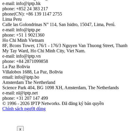
e-mail:
info
iptp.hk
phone: +852 24 383 217
phone(CN): +86 139 1147 2755
Lima
Peru
Calle las Golondrinas N° 114, San Isidro, 15047, Lima, Perú.
e-mail:
info
iptp.pe
phone: +51 1 9021360
Ho Chi Minh
Vietnam
8F, Bcons Tower, 176/1 - 176/3 Nguyen Van Thuong Street, Thanh
My Tay Ward, Ho Chi Minh City, Viet Nam.
e-mail:
info
iptp.vn
phone: +84 2871099858
La Paz
Bolivia
Villalobos 1688, La Paz, Bolivia
email:
info
iptp.bo
Amsterdam
The Nertherland
Science Park 404, BG 1098 XH, Amsterdam, The Netherlands
e-mail:
nl
iptp.net
phone: +31 207 147 499
© 1996 - 2026 IPTP Networks. Đã đăng ký bản quyền
Chính sách người dùng
x