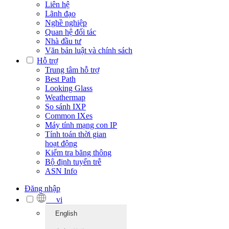
Liên hệ
Lãnh đạo
Nghề nghiệp
Quan hệ đối tác
Nhà đầu tư
Văn bản luật và chính sách
Hỗ trợ
Trung tâm hỗ trợ
Best Path
Looking Glass
Weathermap
So sánh IXP
Common IXes
Máy tính mạng con IP
Tính toán thời gian
hoạt động
Kiểm tra băng thông
Bộ định tuyến trễ
ASN Info
Đăng nhập
vi
English