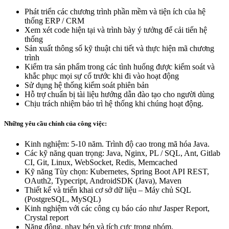
Phát triển các chương trình phần mềm và tiện ích của hệ
thống ERP / CRM
Xem xét code hiện tại và trình bày ý tưởng để cải tiến hệ
thống
Sản xuất thông số kỹ thuật chi tiết và thực hiện mã chương
trình
Kiểm tra sản phẩm trong các tình huống được kiểm soát và
khắc phục mọi sự cố trước khi đi vào hoạt động
Sử dụng hệ thống kiểm soát phiên bản
Hỗ trợ chuẩn bị tài liệu hướng dẫn đào tạo cho người dùng
Chịu trách nhiệm bảo trì hệ thống khi chúng hoạt động.
Những yêu cầu chính của công việc:
Kinh nghiệm: 5-10 năm. Trình độ cao trong mã hóa Java.
Các kỹ năng quan trọng: Java, Nginx, PL / SQL, Ant, Gitlab
CI, Git, Linux, WebSocket, Redis, Memcached
Kỹ năng Tùy chọn: Kubernetes, Spring Boot API REST,
OAuth2, Typecript, AndroidSDK (Java), Maven
Thiết kế và triển khai cơ sở dữ liệu – Máy chủ SQL
(PostgreSQL, MySQL)
Kinh nghiệm với các công cụ báo cáo như Jasper Report,
Crystal report
Năng động, nhạy bén và tích cực trong nhóm.