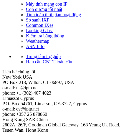
Máy tính mạng con IP
Con đường tốt nhất
Tính toán thời gian hoạt động
So sánh IXP
Common IXes
Looking Glass
Kiểm tra băng thông
Weathermap
ASN Info
Trung tâm trợ giúp
Hậu cần CNTT toàn cầu
Liên hệ chúng tôi
New York
USA
PO Box 213, Wilton, CT 06897, USA
e-mail:
us
iptp.net
phone: +1 (302) 407 4023
Limassol
Cyprus
P.O. Box 54761, Limassol, CY-3727, Cyprus
e-mail:
cy
iptp.net
phone: +357 25 878860
Hong Kong
SAR China
2602A, 26/F, Goodman Global Gateway, 168 Yeung Uk Road,
Tsuen Wan, Hong Kong