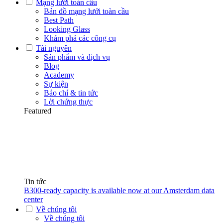
Mạng lưới toàn cầu
Bản đồ mạng lưới toàn cầu
Best Path
Looking Glass
Khám phá các công cụ
Tài nguyên
Sản phẩm và dịch vụ
Blog
Academy
Sự kiện
Báo chí & tin tức
Lời chứng thực
Featured
Tin tức
B300-ready capacity is available now at our Amsterdam data
center
Về chúng tôi
Về chúng tôi