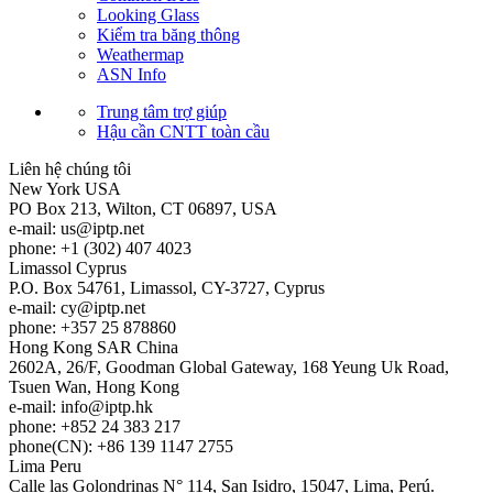
Looking Glass
Kiểm tra băng thông
Weathermap
ASN Info
Trung tâm trợ giúp
Hậu cần CNTT toàn cầu
Liên hệ chúng tôi
New York
USA
PO Box 213, Wilton, CT 06897, USA
e-mail:
us
iptp.net
phone: +1 (302) 407 4023
Limassol
Cyprus
P.O. Box 54761, Limassol, CY-3727, Cyprus
e-mail:
cy
iptp.net
phone: +357 25 878860
Hong Kong
SAR China
2602A, 26/F, Goodman Global Gateway, 168 Yeung Uk Road,
Tsuen Wan, Hong Kong
e-mail:
info
iptp.hk
phone: +852 24 383 217
phone(CN): +86 139 1147 2755
Lima
Peru
Calle las Golondrinas N° 114, San Isidro, 15047, Lima, Perú.