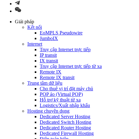
Giải pháp
Kết nối
EoMPLS Pseudowire
JumboIX
Internet
Truy cập Internet trực tiếp
IP transit
IX transit
Truy cập Internet trực tiếp từ xa
Remote IX
Remote IX transit
Trung tâm dữ liệu
Cho thuê vị trí đặt máy chủ
POP ảo (Virtual POP)
Hỗ trợ kỹ thuật từ xa
Logistics/Xuất nhập khẩu
Hosting chuyên dụng
Dedicated Server Hosting
Dedicated Switch Hosting
Dedicated Router Hosting
Dedicated Firewall Hosting
Điện toán biên