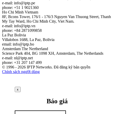
e-mail:
info
iptp.pe
phone: +51 1 9021360
Ho Chi Minh
Vietnam
8F, Bcons Tower, 176/1 - 176/3 Nguyen Van Thuong Street, Thanh
My Tay Ward, Ho Chi Minh City, Viet Nam.
e-mail:
info
iptp.vn
phone: +84 2871099858
La Paz
Bolivia
Villalobos 1688, La Paz, Bolivia
email:
info
iptp.bo
Amsterdam
The Nertherland
Science Park 404, BG 1098 XH, Amsterdam, The Netherlands
e-mail:
nl
iptp.net
phone: +31 207 147 499
© 1996 - 2026 IPTP Networks. Đã đăng ký bản quyền
Chính sách người dùng
x
Báo giá