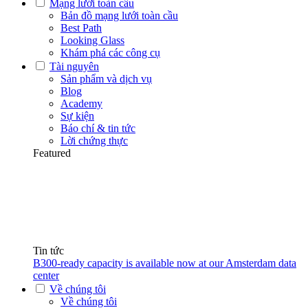
Mạng lưới toàn cầu
Bản đồ mạng lưới toàn cầu
Best Path
Looking Glass
Khám phá các công cụ
Tài nguyên
Sản phẩm và dịch vụ
Blog
Academy
Sự kiện
Báo chí & tin tức
Lời chứng thực
Featured
Tin tức
B300-ready capacity is available now at our Amsterdam data
center
Về chúng tôi
Về chúng tôi