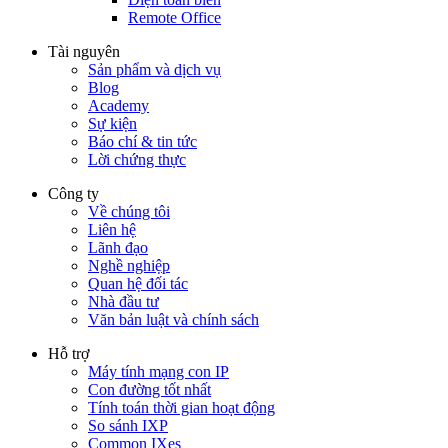
Remote Office
Tài nguyên
Sản phẩm và dịch vụ
Blog
Academy
Sự kiện
Báo chí & tin tức
Lời chứng thực
Công ty
Về chúng tôi
Liên hệ
Lãnh đạo
Nghề nghiệp
Quan hệ đối tác
Nhà đầu tư
Văn bản luật và chính sách
Hỗ trợ
Máy tính mạng con IP
Con đường tốt nhất
Tính toán thời gian hoạt động
So sánh IXP
Common IXes