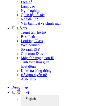
Liên hệ
Lãnh đạo
Nghề nghiệp
Quan hệ đối tác
Nhà đầu tư
Văn bản luật và chính sách
Hỗ trợ
Trung tâm hỗ trợ
Best Path
Looking Glass
Weathermap
So sánh IXP
Common IXes
Máy tính mạng con IP
Tính toán thời gian
hoạt động
Kiểm tra băng thông
Bộ định tuyến trễ
ASN Info
Đăng nhập
vi
English