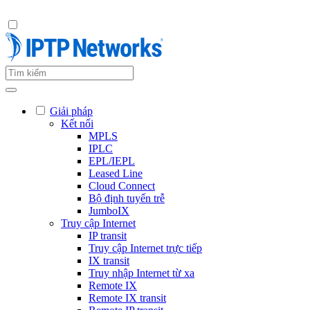
Giải pháp
Kết nối
MPLS
IPLC
EPL/IEPL
Leased Line
Cloud Connect
Bộ định tuyến trễ
JumboIX
Truy cập Internet
IP transit
Truy cập Internet trực tiếp
IX transit
Truy nhập Internet từ xa
Remote IX
Remote IX transit