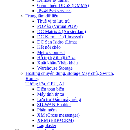
Remote IP transit
Giảm thiểu DDoS (DMMS)
IPv4/IPv6 services
Trung tâm dữ liệu
Thuê vị trí lưu trữ
POP ảo (Virtual POP)
DC Matrix 4 (Amsterdam)
DC Kermia 1 (Limassol)
DC San Isidro (Lima)
Kết nối chéo
Metro Connect
Hỗ trợ kỹ thuật từ xa
Xuất khẩu/Nhập khẩu
Warehouse Storage
Hosting chuyên dụng, storage
Máy chủ, Switch,
Router,
Tường lửa, GPU, AI
Điện toán biên
Máy tính từ xa
Lưu trữ Đám mây riêng
SD-WAN Enabler
Phần mềm
XM (Cross messenger)
XRM (ERP+CRM)
Lagblaster