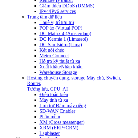
Remote IP transit
Giảm thiểu DDoS (DMMS)
IPv4/IPv6 services
Trung tâm dữ liệu
Thuê vị trí lưu trữ
POP ảo (Virtual POP)
DC Matrix 4 (Amsterdam)
DC Kermia 1 (Limassol)
DC San Isidro (Lima)
Kết nối chéo
Metro Connect
Hỗ trợ kỹ thuật từ xa
Xuất khẩu/Nhập khẩu
Warehouse Storage
Hosting chuyên dụng, storage
Máy chủ, Switch,
Router,
Tường lửa, GPU, AI
Điện toán biên
Máy tính từ xa
Lưu trữ Đám mây riêng
SD-WAN Enabler
Phần mềm
XM (Cross messenger)
XRM (ERP+CRM)
Lagblaster