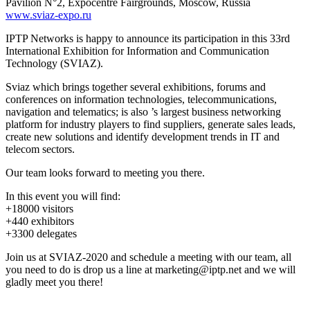
Pavilion N°2, Expocentre Fairgrounds, Moscow, Russia
www.sviaz-expo.ru
IPTP Networks is happy to announce its participation in this 33rd
International Exhibition for Information and Communication
Technology (SVIAZ).
Sviaz which brings together several exhibitions, forums and
conferences on information technologies, telecommunications,
navigation and telematics; is also ’s largest business networking
platform for industry players to find suppliers, generate sales leads,
create new solutions and identify development trends in IT and
telecom sectors.
Our team looks forward to meeting you there.
In this event you will find:
+18000 visitors
+440 exhibitors
+3300 delegates
Join us at SVIAZ-2020 and schedule a meeting with our team, all
you need to do is drop us a line at
marketing
iptp.net
and we will
gladly meet you there!