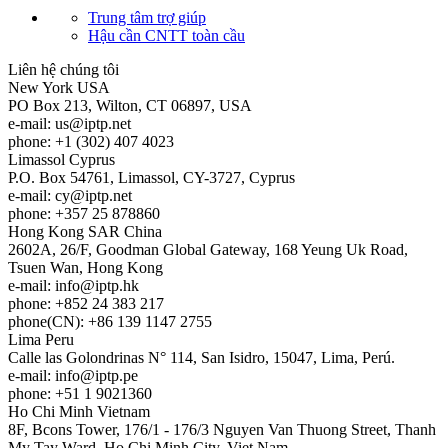
Trung tâm trợ giúp
Hậu cần CNTT toàn cầu
Liên hệ chúng tôi
New York
USA
PO Box 213, Wilton, CT 06897, USA
e-mail:
us
iptp.net
phone: +1 (302) 407 4023
Limassol
Cyprus
P.O. Box 54761, Limassol, CY-3727, Cyprus
e-mail:
cy
iptp.net
phone: +357 25 878860
Hong Kong
SAR China
2602A, 26/F, Goodman Global Gateway, 168 Yeung Uk Road,
Tsuen Wan, Hong Kong
e-mail:
info
iptp.hk
phone: +852 24 383 217
phone(CN): +86 139 1147 2755
Lima
Peru
Calle las Golondrinas N° 114, San Isidro, 15047, Lima, Perú.
e-mail:
info
iptp.pe
phone: +51 1 9021360
Ho Chi Minh
Vietnam
8F, Bcons Tower, 176/1 - 176/3 Nguyen Van Thuong Street, Thanh
My Tay Ward, Ho Chi Minh City, Viet Nam.