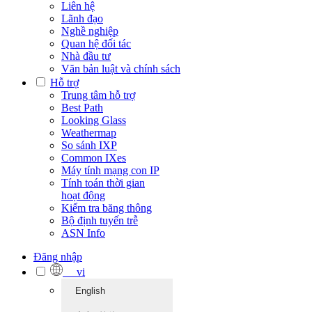
Liên hệ
Lãnh đạo
Nghề nghiệp
Quan hệ đối tác
Nhà đầu tư
Văn bản luật và chính sách
Hỗ trợ
Trung tâm hỗ trợ
Best Path
Looking Glass
Weathermap
So sánh IXP
Common IXes
Máy tính mạng con IP
Tính toán thời gian
hoạt động
Kiểm tra băng thông
Bộ định tuyến trễ
ASN Info
Đăng nhập
vi
English