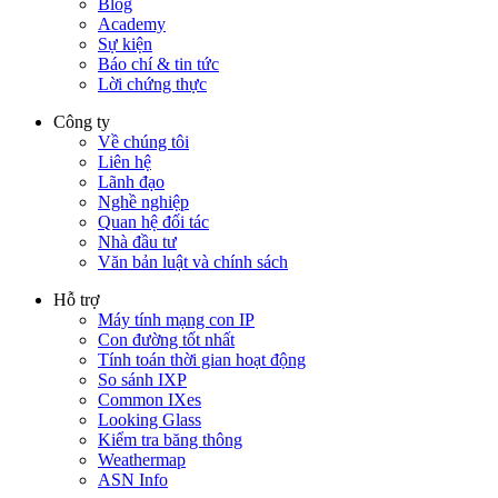
Blog
Academy
Sự kiện
Báo chí & tin tức
Lời chứng thực
Công ty
Về chúng tôi
Liên hệ
Lãnh đạo
Nghề nghiệp
Quan hệ đối tác
Nhà đầu tư
Văn bản luật và chính sách
Hỗ trợ
Máy tính mạng con IP
Con đường tốt nhất
Tính toán thời gian hoạt động
So sánh IXP
Common IXes
Looking Glass
Kiểm tra băng thông
Weathermap
ASN Info