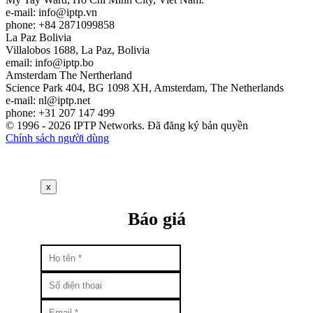
e-mail:
info
iptp.vn
phone: +84 2871099858
La Paz
Bolivia
Villalobos 1688, La Paz, Bolivia
email:
info
iptp.bo
Amsterdam
The Nertherland
Science Park 404, BG 1098 XH, Amsterdam, The Netherlands
e-mail:
nl
iptp.net
phone: +31 207 147 499
© 1996 - 2026 IPTP Networks. Đã đăng ký bản quyền
Chính sách người dùng
x
Báo giá