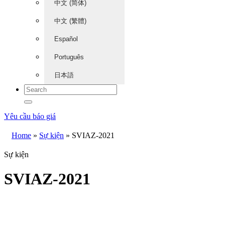
中文 (简体)
中文 (繁體)
Español
Português
日本語
Yêu cầu báo giá
Home
»
Sự kiện
»
SVIAZ-2021
Sự kiện
SVIAZ-2021