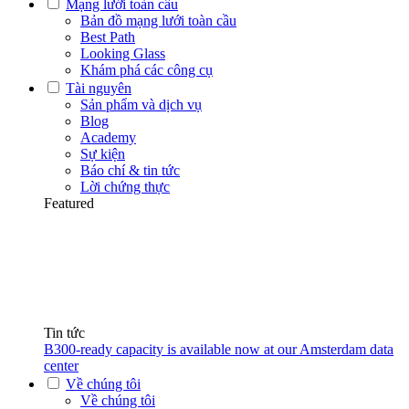
Mạng lưới toàn cầu
Bản đồ mạng lưới toàn cầu
Best Path
Looking Glass
Khám phá các công cụ
Tài nguyên
Sản phẩm và dịch vụ
Blog
Academy
Sự kiện
Báo chí & tin tức
Lời chứng thực
Featured
Tin tức
B300-ready capacity is available now at our Amsterdam data
center
Về chúng tôi
Về chúng tôi