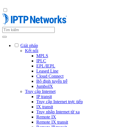
Giải pháp
Kết nối
MPLS
IPLC
EPL/IEPL
Leased Line
Cloud Connect
Bộ định tuyến trễ
JumboIX
Truy cập Internet
IP transit
Truy cập Internet trực tiếp
IX transit
Truy nhập Internet từ xa
Remote IX
Remote IX transit