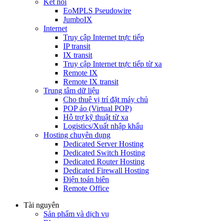
Kết nối
EoMPLS Pseudowire
JumboIX
Internet
Truy cập Internet trực tiếp
IP transit
IX transit
Truy cập Internet trực tiếp từ xa
Remote IX
Remote IX transit
Trung tâm dữ liệu
Cho thuê vị trí đặt máy chủ
POP ảo (Virtual POP)
Hỗ trợ kỹ thuật từ xa
Logistics/Xuất nhập khẩu
Hosting chuyên dụng
Dedicated Server Hosting
Dedicated Switch Hosting
Dedicated Router Hosting
Dedicated Firewall Hosting
Điện toán biên
Remote Office
Tài nguyên
Sản phẩm và dịch vụ