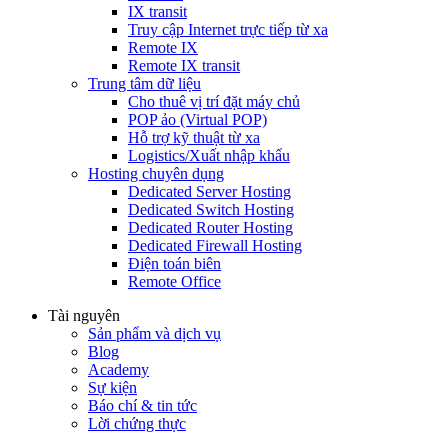
IX transit
Truy cập Internet trực tiếp từ xa
Remote IX
Remote IX transit
Trung tâm dữ liệu
Cho thuê vị trí đặt máy chủ
POP ảo (Virtual POP)
Hỗ trợ kỹ thuật từ xa
Logistics/Xuất nhập khẩu
Hosting chuyên dụng
Dedicated Server Hosting
Dedicated Switch Hosting
Dedicated Router Hosting
Dedicated Firewall Hosting
Điện toán biên
Remote Office
Tài nguyên
Sản phẩm và dịch vụ
Blog
Academy
Sự kiện
Báo chí & tin tức
Lời chứng thực