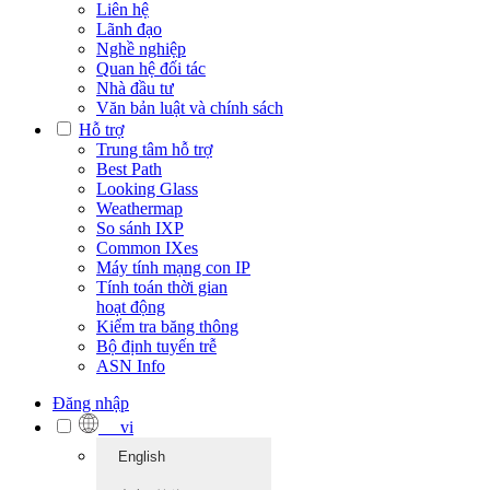
Liên hệ
Lãnh đạo
Nghề nghiệp
Quan hệ đối tác
Nhà đầu tư
Văn bản luật và chính sách
Hỗ trợ
Trung tâm hỗ trợ
Best Path
Looking Glass
Weathermap
So sánh IXP
Common IXes
Máy tính mạng con IP
Tính toán thời gian
hoạt động
Kiểm tra băng thông
Bộ định tuyến trễ
ASN Info
Đăng nhập
vi
English