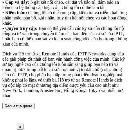
• Cáp và dây:
Ngắt kết nối chéo, cài đặt và bảo trì, đảm bảo an
toàn cho hệ thống cáp hiện có – chúng tôi có thể làm tất.
• Kiểm toán:
Chúng tôi có thể cung cấp, kiểm tra và triển khai từng
phần hoặc toàn bộ, ghi nhãn, truy tìm kết nối chéo và các hoạt động
khác.
• Quyền truy cập:
Bạn có thể yêu cầu các kỹ sư của chúng tôi hộ
tống và tư vấn trong chuyến thăm của bạn đến các cơ sở của IPTP,
hoặc bạn có thể quan sát và kiểm soát công việc của họ trong không
gian của mình.
Dịch vụ Hỗ trợ từ xa Remote Hands của IPTP Networks cung cấp
các giải pháp tốt nhất để bạn vận hành công việc của mình. Các kỹ
sư tay nghề cao của chúng tôi luôn sẵn sàng giúp bạn bảo trì và
quản trị 24/7 trong bất kì cơ sở cho thuê vị trí đặt chỗ (colocation)
nào của IPTP, cho phép bạn tập trung phát triển doanh nghiệp mà
không phải lo lắng về thiết bị. Hỗ trợ từ xa Remote Hands là dịch
vụ độc lập có mặt ở những địa điểm được yêu cầu cao nhất như
New York, London, Amsterdam, Hồng Kông, Tokyo và nhiều nơi
khác.
Request a quote
x