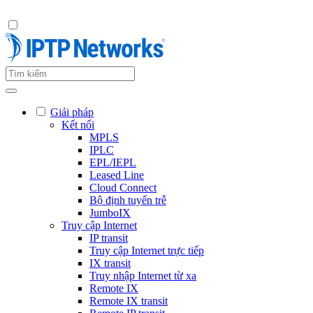
Giải pháp
Kết nối
MPLS
IPLC
EPL/IEPL
Leased Line
Cloud Connect
Bộ định tuyến trễ
JumboIX
Truy cập Internet
IP transit
Truy cập Internet trực tiếp
IX transit
Truy nhập Internet từ xa
Remote IX
Remote IX transit