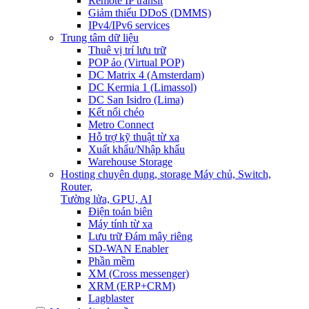
Remote IP transit
Giảm thiểu DDoS (DMMS)
IPv4/IPv6 services
Trung tâm dữ liệu
Thuê vị trí lưu trữ
POP ảo (Virtual POP)
DC Matrix 4 (Amsterdam)
DC Kermia 1 (Limassol)
DC San Isidro (Lima)
Kết nối chéo
Metro Connect
Hỗ trợ kỹ thuật từ xa
Xuất khẩu/Nhập khẩu
Warehouse Storage
Hosting chuyên dụng, storage
Máy chủ, Switch,
Router,
Tường lửa, GPU, AI
Điện toán biên
Máy tính từ xa
Lưu trữ Đám mây riêng
SD-WAN Enabler
Phần mềm
XM (Cross messenger)
XRM (ERP+CRM)
Lagblaster