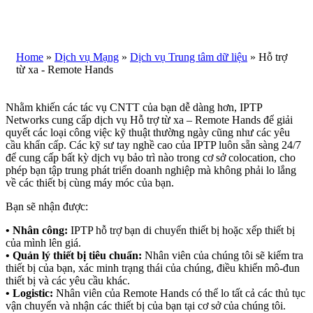
Home
»
Dịch vụ Mạng
»
Dịch vụ Trung tâm dữ liệu
»
Hỗ trợ
từ xa - Remote Hands
Nhằm khiến các tác vụ CNTT của bạn dễ dàng hơn, IPTP
Networks cung cấp dịch vụ Hỗ trợ từ xa – Remote Hands để giải
quyết các loại công việc kỹ thuật thường ngày cũng như các yêu
cầu khẩn cấp. Các kỹ sư tay nghề cao của IPTP luôn sẵn sàng 24/7
để cung cấp bất kỳ dịch vụ bảo trì nào trong cơ sở colocation, cho
phép bạn tập trung phát triển doanh nghiệp mà không phải lo lắng
về các thiết bị cùng máy móc của bạn.
Bạn sẽ nhận được:
• Nhân công:
IPTP hỗ trợ bạn di chuyển thiết bị hoặc xếp thiết bị
của mình lên giá.
• Quản lý thiết bị tiêu chuẩn:
Nhân viên của chúng tôi sẽ kiểm tra
thiết bị của bạn, xác minh trạng thái của chúng, điều khiển mô-đun
thiết bị và các yêu cầu khác.
• Logistic:
Nhân viên của Remote Hands có thể lo tất cả các thủ tục
vận chuyển và nhận các thiết bị của bạn tại cơ sở của chúng tôi.