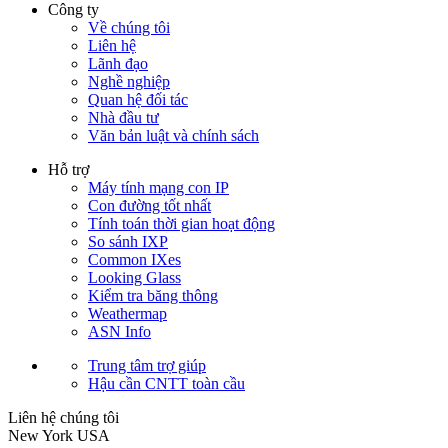
Công ty
Về chúng tôi
Liên hệ
Lãnh đạo
Nghề nghiệp
Quan hệ đối tác
Nhà đầu tư
Văn bản luật và chính sách
Hỗ trợ
Máy tính mạng con IP
Con đường tốt nhất
Tính toán thời gian hoạt động
So sánh IXP
Common IXes
Looking Glass
Kiểm tra băng thông
Weathermap
ASN Info
Trung tâm trợ giúp
Hậu cần CNTT toàn cầu
Liên hệ chúng tôi
New York
USA