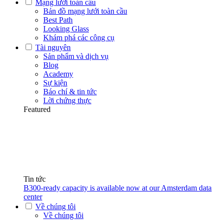
Mạng lưới toàn cầu
Bản đồ mạng lưới toàn cầu
Best Path
Looking Glass
Khám phá các công cụ
Tài nguyên
Sản phẩm và dịch vụ
Blog
Academy
Sự kiện
Báo chí & tin tức
Lời chứng thực
Featured
Tin tức
B300-ready capacity is available now at our Amsterdam data
center
Về chúng tôi
Về chúng tôi