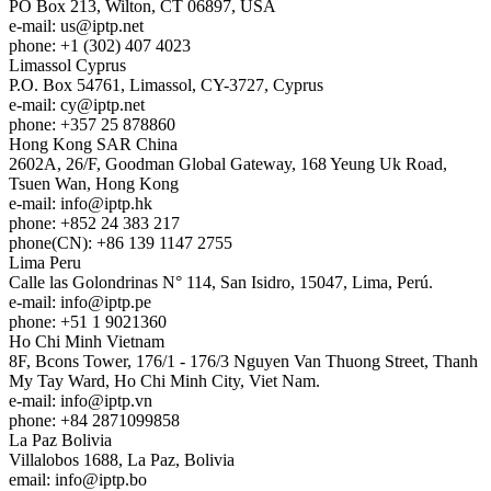
PO Box 213, Wilton, CT 06897, USA
e-mail:
us
iptp.net
phone: +1 (302) 407 4023
Limassol
Cyprus
P.O. Box 54761, Limassol, CY-3727, Cyprus
e-mail:
cy
iptp.net
phone: +357 25 878860
Hong Kong
SAR China
2602A, 26/F, Goodman Global Gateway, 168 Yeung Uk Road,
Tsuen Wan, Hong Kong
e-mail:
info
iptp.hk
phone: +852 24 383 217
phone(CN): +86 139 1147 2755
Lima
Peru
Calle las Golondrinas N° 114, San Isidro, 15047, Lima, Perú.
e-mail:
info
iptp.pe
phone: +51 1 9021360
Ho Chi Minh
Vietnam
8F, Bcons Tower, 176/1 - 176/3 Nguyen Van Thuong Street, Thanh
My Tay Ward, Ho Chi Minh City, Viet Nam.
e-mail:
info
iptp.vn
phone: +84 2871099858
La Paz
Bolivia
Villalobos 1688, La Paz, Bolivia
email:
info
iptp.bo