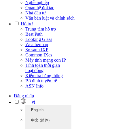
Nghề nghiệp
Quan hệ đối tác
Nhà đầu tư
Văn bản luật và chính sách
Hỗ trợ
Trung tâm hỗ trợ
Best Path
Looking Glass
Weathermap
So sánh IXP
Common IXes
Máy tính mạng con IP
Tính toán thời gian
hoạt động
Kiểm tra băng thông
Bộ định tuyến trễ
ASN Info
Đăng nhập
vi
English
中文 (简体)