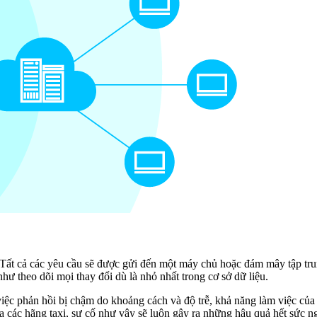
ất cả các yêu cầu sẽ được gửi đến một máy chủ hoặc đám mây tập trung 
hư theo dõi mọi thay đổi dù là nhỏ nhất trong cơ sở dữ liệu.
việc phản hồi bị chậm do khoảng cách và độ trễ, khả năng làm việc của
ữa các hãng taxi, sự cố như vậy sẽ luôn gây ra những hậu quả hết sức