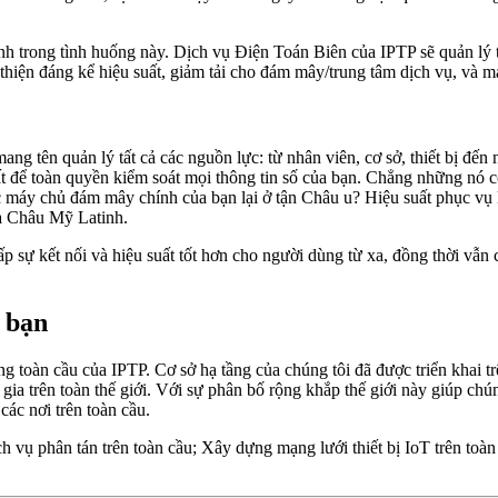
h trong tình huống này. Dịch vụ Điện Toán Biên của IPTP sẽ quản lý tấ
thiện đáng kể hiệu suất, giảm tải cho đám mây/trung tâm dịch vụ, và m
ng tên quản lý tất cả các nguồn lực: từ nhân viên, cơ sở, thiết bị đến
hất để toàn quyền kiểm soát mọi thông tin số của bạn. Chẳng những nó c
c máy chủ đám mây chính của bạn lại ở tận Châu u? Hiệu suất phục vụ
và Châu Mỹ Latinh.
sự kết nối và hiệu suất tốt hơn cho người dùng từ xa, đồng thời vẫn 
 bạn
toàn cầu của IPTP. Cơ sở hạ tầng của chúng tôi đã được triển khai trên
c gia trên toàn thế giới. Với sự phân bố rộng khắp thế giới này giúp ch
các nơi trên toàn cầu.
h vụ phân tán trên toàn cầu; Xây dựng mạng lưới thiết bị IoT trên toà