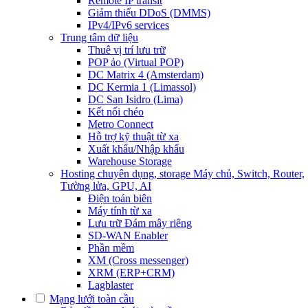
Remote IP transit
Giảm thiểu DDoS (DMMS)
IPv4/IPv6 services
Trung tâm dữ liệu
Thuê vị trí lưu trữ
POP ảo (Virtual POP)
DC Matrix 4 (Amsterdam)
DC Kermia 1 (Limassol)
DC San Isidro (Lima)
Kết nối chéo
Metro Connect
Hỗ trợ kỹ thuật từ xa
Xuất khẩu/Nhập khẩu
Warehouse Storage
Hosting chuyên dụng, storage
Máy chủ, Switch, Router,
Tường lửa, GPU, AI
Điện toán biên
Máy tính từ xa
Lưu trữ Đám mây riêng
SD-WAN Enabler
Phần mềm
XM (Cross messenger)
XRM (ERP+CRM)
Lagblaster
Mạng lưới toàn cầu