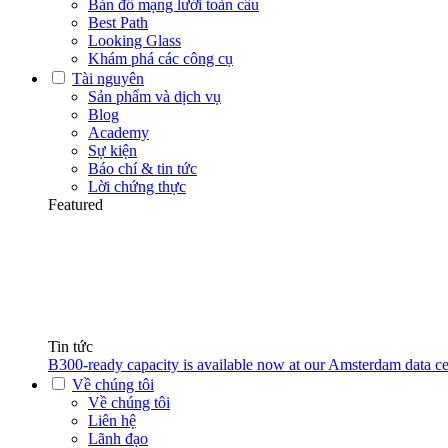
Bản đồ mạng lưới toàn cầu
Best Path
Looking Glass
Khám phá các công cụ
Tài nguyên
Sản phẩm và dịch vụ
Blog
Academy
Sự kiện
Báo chí & tin tức
Lời chứng thực
Featured
Tin tức
B300-ready capacity is available now at our Amsterdam data ce
Về chúng tôi
Về chúng tôi
Liên hệ
Lãnh đạo