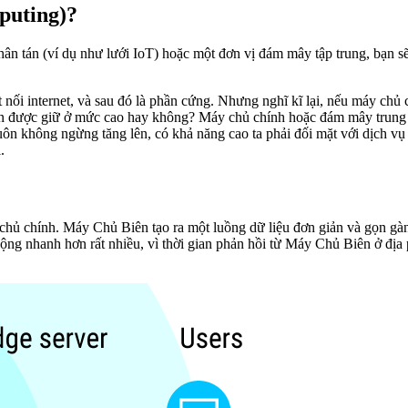
puting)?
hân tán (ví dụ như lưới IoT) hoặc một đơn vị đám mây tập trung, bạn sẽ
t nối internet, và sau đó là phần cứng. Nhưng nghĩ kĩ lại, nếu máy chủ
ể luôn được giữ ở mức cao hay không? Máy chủ chính hoặc đám mây trung t
h luôn không ngừng tăng lên, có khả năng cao ta phải đối mặt với dịch v
.
chủ chính. Máy Chủ Biên tạo ra một luồng dữ liệu đơn giản và gọn g
 động nhanh hơn rất nhiều, vì thời gian phản hồi từ Máy Chủ Biên ở đ