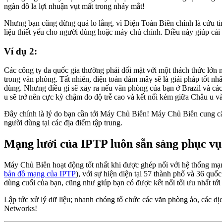
ngàn đô la lợi nhuận vụt mất trong nháy mắt!
Nhưng bạn cũng đừng quá lo lắng, vì Điện Toán Biên chính là cứu tin
liệu thiết yếu cho người dùng hoặc máy chủ chính. Điều này giúp cải 
Ví dụ 2:
Các công ty đa quốc gia thường phải đối mặt với một thách thức lớn ma
trong văn phòng. Tất nhiên, điện toán đám mây sẽ là giải pháp tốt n
dùng. Nhưng điều gì sẽ xảy ra nếu văn phòng của bạn ở Brazil và cá
u sẽ trở nên cực kỳ chậm do độ trễ cao và kết nối kém giữa Châu u 
Đây chính là lý do bạn cần tới Máy Chủ Biên! Máy Chủ Biên cung cấp 
người dùng tại các địa điểm tập trung.
Mạng lưới của IPTP luôn sẵn sàng phục vụ
Máy Chủ Biên hoạt động tốt nhất khi được ghép nối với hệ thống mạng 
bản đồ mạng của IPTP
), với sự hiện diện tại 57 thành phố và 36 quố
dùng cuối của bạn, cũng như giúp bạn có được kết nối tối ưu nhất tới 
Lập tức xử lý dữ liệu; nhanh chóng tổ chức các văn phòng ảo, các dịc
Networks!