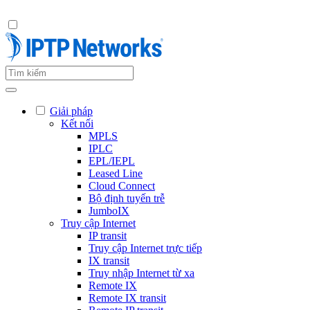
Giải pháp
Kết nối
MPLS
IPLC
EPL/IEPL
Leased Line
Cloud Connect
Bộ định tuyến trễ
JumboIX
Truy cập Internet
IP transit
Truy cập Internet trực tiếp
IX transit
Truy nhập Internet từ xa
Remote IX
Remote IX transit