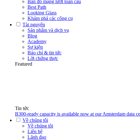
Bản đồ mạng lưới toàn cầu
Best Path
Looking Glass
Khám phá các công cụ
Tài nguyên
Sản phẩm và dịch vụ
Blog
Academy
Sự kiện
Báo chí & tin tức
Lời chứng thực
Featured
Tin tức
B300-ready capacity is available now at our Amsterdam data ce
Về chúng tôi
Về chúng tôi
Liên hệ
Lãnh đạo