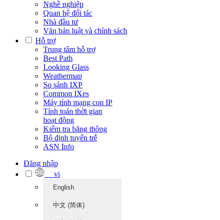
Nghề nghiệp
Quan hệ đối tác
Nhà đầu tư
Văn bản luật và chính sách
Hỗ trợ
Trung tâm hỗ trợ
Best Path
Looking Glass
Weathermap
So sánh IXP
Common IXes
Máy tính mạng con IP
Tính toán thời gian
hoạt động
Kiểm tra băng thông
Bộ định tuyến trễ
ASN Info
Đăng nhập
vi
English
中文 (简体)