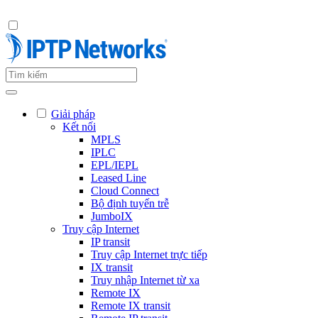
Giải pháp
Kết nối
MPLS
IPLC
EPL/IEPL
Leased Line
Cloud Connect
Bộ định tuyến trễ
JumboIX
Truy cập Internet
IP transit
Truy cập Internet trực tiếp
IX transit
Truy nhập Internet từ xa
Remote IX
Remote IX transit