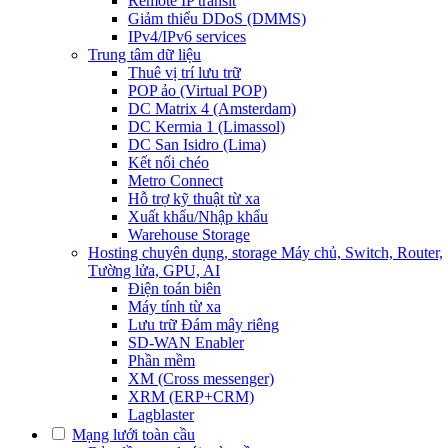
Remote IP transit
Giảm thiểu DDoS (DMMS)
IPv4/IPv6 services
Trung tâm dữ liệu
Thuê vị trí lưu trữ
POP ảo (Virtual POP)
DC Matrix 4 (Amsterdam)
DC Kermia 1 (Limassol)
DC San Isidro (Lima)
Kết nối chéo
Metro Connect
Hỗ trợ kỹ thuật từ xa
Xuất khẩu/Nhập khẩu
Warehouse Storage
Hosting chuyên dụng, storage
Máy chủ, Switch, Router,
Tường lửa, GPU, AI
Điện toán biên
Máy tính từ xa
Lưu trữ Đám mây riêng
SD-WAN Enabler
Phần mềm
XM (Cross messenger)
XRM (ERP+CRM)
Lagblaster
Mạng lưới toàn cầu